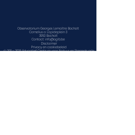
Observatorium Georges Lemaître Bocholt
Cornelius a Lapideplein 3
3950 Bocholt
Contact:
info@oglb.be
Disclaimer
Privacy en cookiebeleid
©
2011 - 2025
Educatief Centrum voor Natuur en Sterrenkunde
vzw
www.facebook.com/sterrenwacht.bocholt
www.facebook.com/ECNS1
www.ecns.be
Contact, openingsuren en locatie
Agenda
Observatorium Georges Lemaître Bocholt is een
onderdeel van
Educatief Centrum voor Natuur en Sterrenkunde
vzw
Cornelius a Lapideplein 3, 3950 Bocholt
info@ecns.be
www.ecns.be