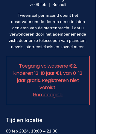
vr 09 feb
  |  
Bocholt
Tweemaal per maand opent het
observatorium de deuren om u te laten
genieten van de sterrenpracht. Laat u
verwonderen door het adembenemende
zicht door onze telescopen van planeten,
nevels, sterrenstelsels en zoveel meer.
Toegang volwassene €2,
kinderen 12-18 jaar €1, van 0-12
jaar gratis. Registreren niet
vereist.
Homepagina
Tijd en locatie
09 feb 2024, 19:00 – 21:00