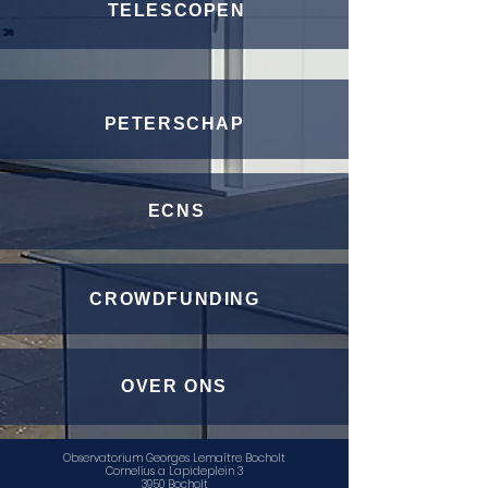
TELESCOPEN
PETERSCHAP
ECNS
CROWDFUNDING
OVER ONS
Observatorium Georges Lemaître Bocholt
Cornelius a Lapideplein 3
3950 Bocholt