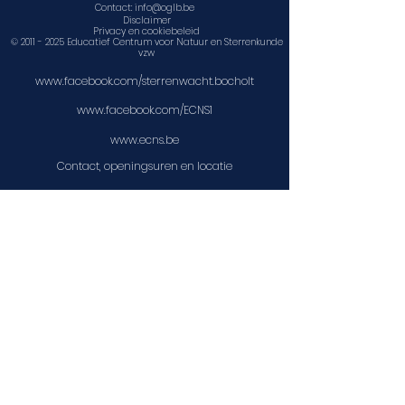
Contact:
info@oglb.be
Disclaimer
Privacy en cookiebeleid
©
2011 - 2025
Educatief Centrum voor Natuur en Sterrenkunde
vzw
www.facebook.com/sterrenwacht.bocholt
www.facebook.com/ECNS1
www.ecns.be
Contact, openingsuren en locatie
Agenda
Observatorium Georges Lemaître Bocholt is een
onderdeel van
Educatief Centrum voor Natuur en Sterrenkunde
vzw
Cornelius a Lapideplein 3, 3950 Bocholt
info@ecns.be
www.ecns.be
Ondernemingsnummer:
0718876797
(zonder BTW nr)
Rechtspersonenregister
Ondernemingsrechtbank Antwerpen,
afdeling Tongeren
Abonneer op onze nieuwsbrief