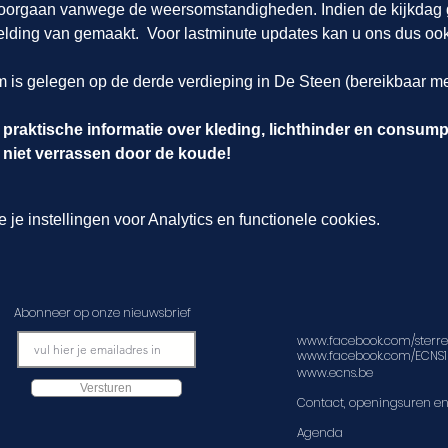
oorgaan vanwege de weersomstandigheden. Indien de kijkdag
elding van gemaakt.  Voor lastminute updates kan u ons dus oo
m is gelegen op de derde verdieping in De Steen (bereikbaar met 
 praktische informatie over kleding, lichthinder en consum
u niet verrassen door de koude!
e instellingen voor Analytics en functionele cookies.
Abonneer op onze nieuwsbrief
www.facebook.com/sterre
www.facebook.com/ECNS1
www.ecns.be
Versturen
Contact, openingsuren en
Agenda