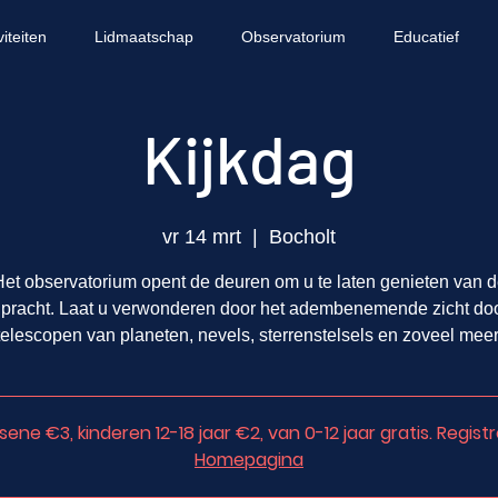
viteiten
Lidmaatschap
Observatorium
Educatief
Kijkdag
vr 14 mrt
  |  
Bocholt
et observatorium opent de deuren om u te laten genieten van 
npracht. Laat u verwonderen door het adembenemende zicht do
telescopen van planeten, nevels, sterrenstelsels en zoveel meer
e €3, kinderen 12-18 jaar €2, van 0-12 jaar gratis. Registr
Homepagina