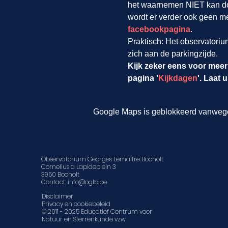
het waarnemen NIET kan d
wordt er verder ook geen m
facebookpagina
.
Praktisch: Het observatoriu
zich aan de parkingzijde.
Kijk zeker eens voor meer
pagina '
Kijkdagen
'. Laat 
Google Maps is geblokkeerd vanwege j
Observatorium Georges Lemaître Bocholt
Cornelius a Lapideplein 3
3950 Bocholt
Contact:
info@oglb.be
Disclaimer
Privacy en cookiebeleid
© 2011 - 2025 Educatief Centrum voor
Natuur en Sterrenkunde vzw