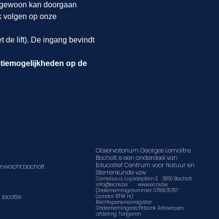
 gewoon kan doorgaan 
k volgen op onze 
de lift). De ingang bevindt 
ptiemogelijkheden op de 
Observatorium Georges Lemaître
Bocholt is een onderdeel van
Educatief Centrum voor Natuur en
nwacht.bocholt
Sterrenkunde vzw
Cornelius a Lapideplein 3, 3950 Bocholt
info@ecns.be
www.ecns.be
Ondernemingsnummer: 0718876797
 locatie
(zonder BTW nr)
Rechtspersonenregister
Ondernemingsrechtbank Antwerpen,
afdeling Tongeren