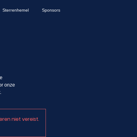
Sterrenhemel
Sponsors
de
or onze
.
eren niet vereist.