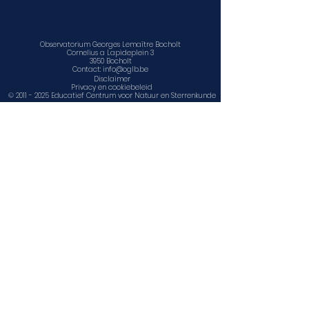
Observatorium Georges Lemaître Bocholt
Cornelius a Lapideplein 3
3950 Bocholt
Contact:
info@oglb.be
Disclaimer
Privacy en cookiebeleid
©
2011 - 2025
Educatief Centrum voor Natuur en Sterrenkunde
vzw
www.facebook.com/sterrenwacht.bocholt
www.facebook.com/ECNS1
www.ecns.be
Contact, openingsuren en locatie
Agenda
Observatorium Georges Lemaître Bocholt is een
onderdeel van
Educatief Centrum voor Natuur en Sterrenkunde
vzw
Cornelius a Lapideplein 3, 3950 Bocholt
info@ecns.be
www.ecns.be
Ondernemingsnummer:
0718876797
(zonder BTW nr)