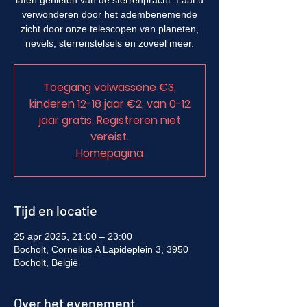
laten genieten van de sterrenpracht. Laat u
verwonderen door het adembenemende
zicht door onze telescopen van planeten,
nevels, sterrenstelsels en zoveel meer.
Toegang volwassene €3,
kinderen 12-18 jaar €2, van 0-12
jaar gratis. Registreren niet
vereist.
Homepagina
Tijd en locatie
25 apr 2025, 21:00 – 23:00
Bocholt, Cornelius A Lapideplein 3, 3950
Bocholt, België
Over het evenement