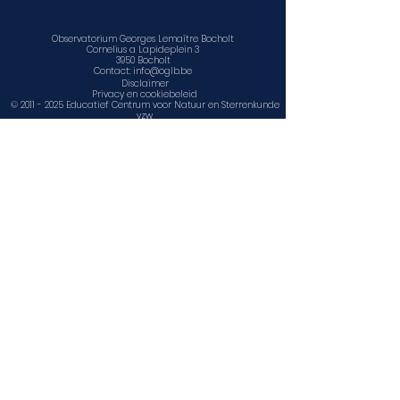
Observatorium Georges Lemaître Bocholt
Cornelius a Lapideplein 3
3950 Bocholt
Contact:
info@oglb.be
Disclaimer
Privacy en cookiebeleid
©
2011 - 2025
Educatief Centrum voor Natuur en Sterrenkunde
vzw
www.facebook.com/sterrenwacht.bocholt
www.facebook.com/ECNS1
www.ecns.be
Contact, openingsuren en locatie
Agenda
Observatorium Georges Lemaître Bocholt is een
onderdeel van
Educatief Centrum voor Natuur en Sterrenkunde
vzw
Cornelius a Lapideplein 3, 3950 Bocholt
info@ecns.be
www.ecns.be
Ondernemingsnummer:
0718876797
(zonder BTW nr)
Rechtspersonenregister
Ondernemingsrechtbank Antwerpen,