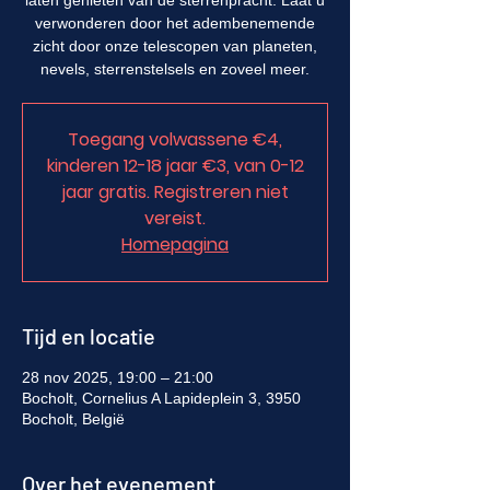
laten genieten van de sterrenpracht. Laat u
verwonderen door het adembenemende
zicht door onze telescopen van planeten,
nevels, sterrenstelsels en zoveel meer.
Toegang volwassene €4,
kinderen 12-18 jaar €3, van 0-12
jaar gratis. Registreren niet
vereist.
Homepagina
Tijd en locatie
28 nov 2025, 19:00 – 21:00
Bocholt, Cornelius A Lapideplein 3, 3950
Bocholt, België
Over het evenement