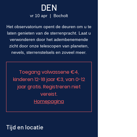
DEN
vr 10 apr
  |  
Bocholt
Het observatorium opent de deuren om u te
laten genieten van de sterrenpracht. Laat u
verwonderen door het adembenemende
zicht door onze telescopen van planeten,
nevels, sterrenstelsels en zoveel meer.
Toegang volwassene €4,
kinderen 12-18 jaar €3, van 0-12
jaar gratis. Registreren niet
vereist.
Homepagina
Tijd en locatie