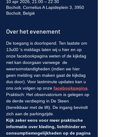
10 apr 2026, 21:00 – 22:30
Bocholt, Cornelius A Lapideplein 3, 3950
Bocholt, België
Over het evenement
De toegang is doorlopend. Ten laatste om 
13u00 's middags laten wij u hier en op 
onze facebookpagina weten of de kijkdag 
niet kan doorgaan vanwege  de 
weersomstandigheden (indien we hier 
geen melding van maken gaat de kijkdag 
dus door). Voor lastminute updates kan u 
ons ook volgen op onze 
facebookpagina
. 
Praktisch: Het observatorium is gelegen op 
de derde verdieping in De Steen 
(bereikbaar met de lift). De ingang bevindt 
zich aan de parkingzijde.
Kijk zeker eens voor meer praktische 
informatie over kleding, lichthinder en 
consumptiemogelijkheden op de pagina 