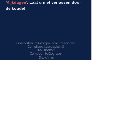
'
Kijkdagen
'. Laat u niet verrassen door 
de koude!
Observatorium Georges Lemaître Bocholt
Cornelius a Lapideplein 3
3950 Bocholt
Contact:
info@oglb.be
Disclaimer
Privacy en cookiebeleid
©
2011 - 2025
Educatief Centrum voor Natuur en Sterrenkunde
vzw
www.facebook.com/sterrenwacht.bocholt
www.facebook.com/ECNS1
www.ecns.be
Contact, openingsuren en locatie
Agenda
Observatorium Georges Lemaître Bocholt is een
onderdeel van