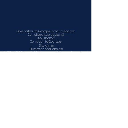
Observatorium Georges Lemaître Bocholt
Cornelius a Lapideplein 3
3950 Bocholt
Contact:
info@oglb.be
Disclaimer
Privacy en cookiebeleid
©
2011 - 2025
Educatief Centrum voor Natuur en Sterrenkunde
vzw
www.facebook.com/sterrenwacht.bocholt
www.facebook.com/ECNS1
www.ecns.be
Contact, openingsuren en locatie
Agenda
Observatorium Georges Lemaître Bocholt is een
onderdeel van
Educatief Centrum voor Natuur en Sterrenkunde
vzw
Cornelius a Lapideplein 3, 3950 Bocholt