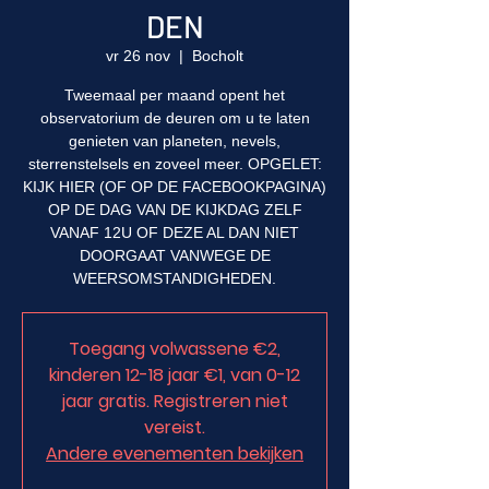
DEN
vr 26 nov
  |  
Bocholt
Tweemaal per maand opent het
observatorium de deuren om u te laten
genieten van planeten, nevels,
sterrenstelsels en zoveel meer. OPGELET:
KIJK HIER (OF OP DE FACEBOOKPAGINA)
OP DE DAG VAN DE KIJKDAG ZELF
VANAF 12U OF DEZE AL DAN NIET
DOORGAAT VANWEGE DE
WEERSOMSTANDIGHEDEN.
Toegang volwassene €2,
kinderen 12-18 jaar €1, van 0-12
jaar gratis. Registreren niet
vereist.
Andere evenementen bekijken