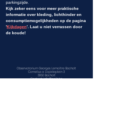
parkingzijde.
Kijk zeker eens voor meer praktische 
informatie over kleding, lichthinder en 
consumptiemogelijkheden op de pagina 
'
Kijkdagen
'. Laat u niet verrassen door 
de koude!
Observatorium Georges Lemaître Bocholt
Cornelius a Lapideplein 3
3950 Bocholt
Contact:
info@oglb.be
Disclaimer
Privacy en cookiebeleid
©
2011 - 2025
Educatief Centrum voor Natuur en Sterrenkunde
vzw
www.facebook.com/sterrenwacht.bocholt
www.facebook.com/ECNS1
www.ecns.be
Contact, openingsuren en locatie