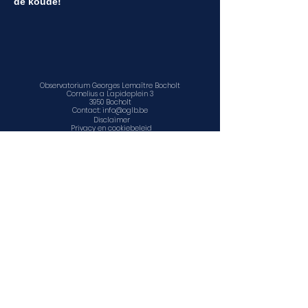
de koude!
Observatorium Georges Lemaître Bocholt
Cornelius a Lapideplein 3
3950 Bocholt
Contact:
info@oglb.be
Disclaimer
Privacy en cookiebeleid
©
2011 - 2025
Educatief Centrum voor Natuur en Sterrenkunde
vzw
www.facebook.com/sterrenwacht.bocholt
www.facebook.com/ECNS1
www.ecns.be
Contact, openingsuren en locatie
Agenda
Observatorium Georges Lemaître Bocholt is een
onderdeel van
Educatief Centrum voor Natuur en Sterrenkunde
vzw