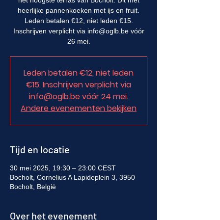
het hoogste terras van Bocholt. Dit met
heerlijke pannenkoeken met ijs en fruit.
Leden betalen €12, niet leden €15.
Inschrijven verplicht via info@oglb.be vóór
26 mei.
Leden betalen €12, niet leden
€15. Inschrijven verplicht via
info@oglb.be vóór 24 mei.
Andere evenementen bekijken
Tijd en locatie
30 mei 2025, 19:30 – 23:00 CEST
Bocholt, Cornelius A Lapideplein 3, 3950
Bocholt, België
Over het evenement