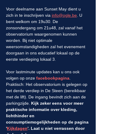
Voor deelname aan Sunset May dient u 
zich in te inschrijven via 
info@ogle.be
. U 
bent welkom om 19u30. De 
zonsondergang om 21u48, zal vanaf het 
observatorium waargenomen kunnen 
worden. Bij niet optimale 
weersomstandigheden zal het evenement 
doorgaan in ons educatief lokaal op de 
eerste verdieping lokaal 3. 
Voor lastminute updates kan u ons ook 
volgen op onze 
facebookpagina
. 
Praktisch: Het observatorium is gelegen op 
het derde verdiep in De Steen (bereikbaar 
met de lift). De ingang bevindt zich aan de 
parkingzijde. 
Kijk zeker eens voor meer 
praktische informatie over kleding, 
lichthinder en 
consumptiemogelijkheden op de pagina 
'
Kijkdagen
'. Laat u niet verrassen door 