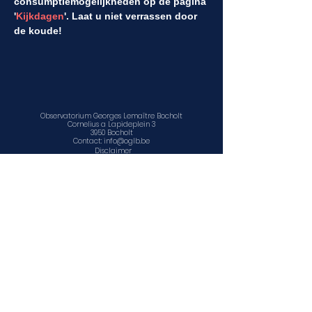
consumptiemogelijkheden op de pagina 
'
Kijkdagen
'. Laat u niet verrassen door 
de koude!
Observatorium Georges Lemaître Bocholt
Cornelius a Lapideplein 3
3950 Bocholt
Contact:
info@oglb.be
Disclaimer
Privacy en cookiebeleid
©
2011 - 2025
Educatief Centrum voor Natuur en Sterrenkunde
vzw
www.facebook.com/sterrenwacht.bocholt
www.facebook.com/ECNS1
www.ecns.be
Contact, openingsuren en locatie
Agenda
Observatorium Georges Lemaître Bocholt is een