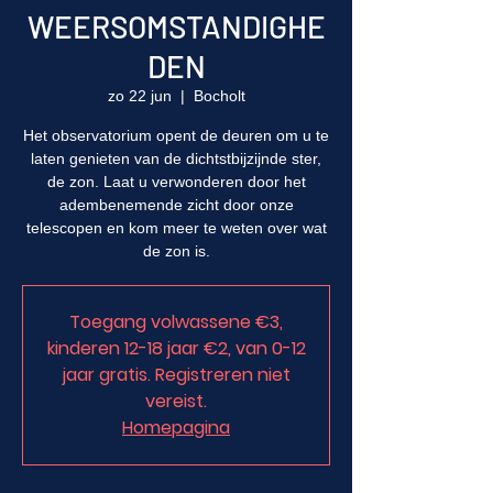
WEERSOMSTANDIGHE
DEN
zo 22 jun
  |  
Bocholt
Het observatorium opent de deuren om u te
laten genieten van de dichtstbijzijnde ster,
de zon. Laat u verwonderen door het
adembenemende zicht door onze
telescopen en kom meer te weten over wat
de zon is.
Toegang volwassene €3,
kinderen 12-18 jaar €2, van 0-12
jaar gratis. Registreren niet
vereist.
Homepagina