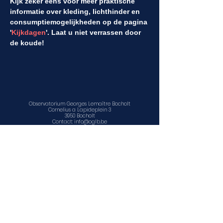
Kijk zeker eens voor meer praktische 
informatie over kleding, lichthinder en 
consumptiemogelijkheden op de pagina 
'
Kijkdagen
'. Laat u niet verrassen door 
de koude!
Observatorium Georges Lemaître Bocholt
Cornelius a Lapideplein 3
3950 Bocholt
Contact:
info@oglb.be
Disclaimer
Privacy en cookiebeleid
©
2011 - 2025
Educatief Centrum voor Natuur en Sterrenkunde
vzw
www.facebook.com/sterrenwacht.bocholt
www.facebook.com/ECNS1
www.ecns.be
Contact, openingsuren en locatie