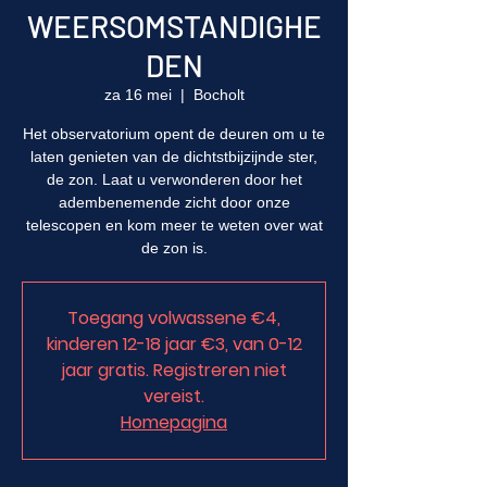
WEERSOMSTANDIGHE
DEN
za 16 mei
  |  
Bocholt
Het observatorium opent de deuren om u te
laten genieten van de dichtstbijzijnde ster,
de zon. Laat u verwonderen door het
adembenemende zicht door onze
telescopen en kom meer te weten over wat
de zon is.
Toegang volwassene €4,
kinderen 12-18 jaar €3, van 0-12
jaar gratis. Registreren niet
vereist.
Homepagina